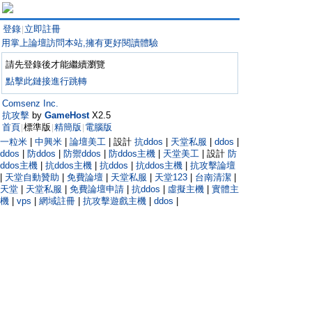
登錄
立即註冊
|
用掌上論壇訪問本站,擁有更好閱讀體驗
請先登錄後才能繼續瀏覽
點擊此鏈接進行跳轉
Comsenz Inc.
抗攻擊
by
GameHost
X2.5
首頁
標準版
精簡版
電腦版
|
|
|
一粒米
|
中興米
|
論壇美工
| 設計
抗ddos
|
天堂私服
|
ddos
|
ddos
|
防ddos
|
防禦ddos
|
防ddos主機
|
天堂美工
| 設計
防
ddos主機
|
抗ddos主機
|
抗ddos
|
抗ddos主機
|
抗攻擊論壇
|
天堂自動贊助
|
免費論壇
|
天堂私服
|
天堂123
|
台南清潔
|
天堂
|
天堂私服
|
免費論壇申請
|
抗ddos
|
虛擬主機
|
實體主
機
|
vps
|
網域註冊
|
抗攻擊遊戲主機
|
ddos
|